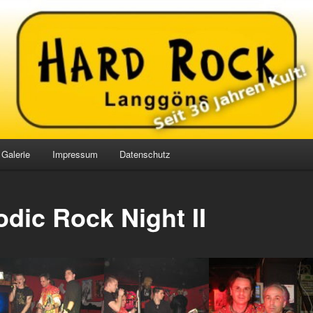
ren Kult!
 Rock Langgöns
Galerie
Impressum
Datenschutz
odic Rock Night II