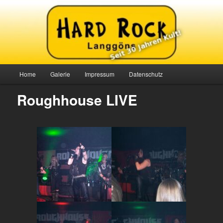
Zum
Seit 30 Jahren Kult!
primären
Inhalt
springen
Hard Rock Langgöns
Hauptmenü
Home
Galerie
Impressum
Datenschutz
Roughhouse LIVE